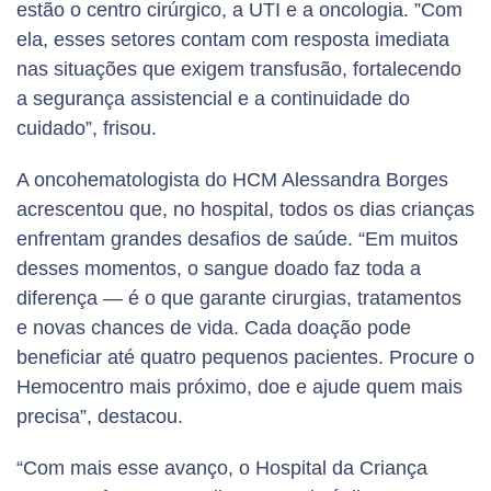
estão o centro cirúrgico, a UTI e a oncologia. ”Com
ela, esses setores contam com resposta imediata
nas situações que exigem transfusão, fortalecendo
a segurança assistencial e a continuidade do
cuidado”, frisou.
COMPROMISSO PÚBLICO
MELHORES ONGS 2025
MEDALHA DO MÉRITO
DESTAQUE
TROFÉU
A oncohematologista do HCM Alessandra Borges
SELO
CERTIFICAÇÃO NACIONAL
DESTAQUE
CERTIFICADO
CERTIFICADO
A Liga Álvaro Bahia Contra a Mortalidade Infantil
O Hospital Martagão Gesteira recebeu o Prêmio 100
Placa concedida pela Secretaria Geral da
Certificação Nacional ONA Nível 1 (Acreditado
passou a aderir ao Pacto Brasil pela Integridade
acrescentou que, no hospital, todos os dias crianças
melhores ONGs. A iniciativa avalia organizações do
Prêmio Empresas DuBem das Obras Sociais Irmã
O Hospital Martagão Gesteira recebeu o troféu “O
Presidência da República (Brasília), à Liga Álvaro
Pleno) Hospital Martagão Gesteira
Destaque de indicadores de resultado Bloco
Certificação Nacional ONA Nível 2 (Acreditado
Empresarial, uma iniciativa da Controladoria-Geral
Destaque de indicadores de resultado Todas as
Certificado UTI eficiente, UTI Obstétrica Hospital
Certificado de proficiência em ensaios laboratoriais
enfrentam grandes desafios de saúde. “Em muitos
terceiro setor de todo o país que se destacam em
Dulce para a Liga Álvaro Bahia Contra a Mortalidade
Bem Transforma”, da TV Aratu, que prestigia
Bahia, pelas atuantes ações cumprindo a Meta 4
Obstétrico Hospital Estadual da Criança
Pleno) Hospital Estadual da Criança (HEC)
da União (CGU) que estimula empresas que atuam
Mães Importam Hospital Estadual da Criança
Estadual da Criança
– Hospital Martagão Gesteira
governança, transparência, responsabilidade,
Infantil
entidades com boas práticas de cidadania.
dos ODM’s (Objetivos de Desenvolvimento do
desses momentos, o sangue doado faz toda a
no país a assumir, voluntariamente, compromisso
planejamento, financiamento e comunicação.
Milênio) / PNUD.
diferença — é o que garante cirurgias, tratamentos
público com a integridade empresarial.
e novas chances de vida. Cada doação pode
beneficiar até quatro pequenos pacientes. Procure o
Hemocentro mais próximo, doe e ajude quem mais
precisa”, destacou.
“Com mais esse avanço, o Hospital da Criança